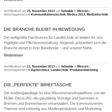
Veröffentlicht am
25. November 2013
von
liabudde
in
Messen
|
Verschlagwortet mit
Kommunikationstechnik
,
Medica 2013
,
Medizintechnik
DIE BRANCHE BLEIBT IN BEWEGUNG
Die weltgrößte Fachmesse für Landtechnik ist beides für uns:
Highlight und Pflichtveranstaltung. Nirgends präsentiert sich die
Branche derart in ihrer Bandbreite – und unserer Nähe.
Weiterlesen
Veröffentlicht am
21. November 2013
von
liabudde
in
Messen
|
Verschlagwortet mit
Agritechnica
,
Landtechnik
,
Produktentwicklung
DIE „PERFEKTE“ BRIEFTASCHE
Die medien[plan]tage ist eine Wissenstransferplattform von der
Müller Ditzen AG, die ganzjährig Vorträge und Seminare in
Bremen und Bremerhaven veranstalten. Die kommunizierten
Themen sind vielseitig aus Medienproduktion und Marketing.