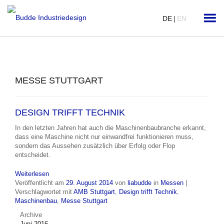
DE
|
EN
MESSE STUTTGART
DESIGN TRIFFT TECHNIK
In den letzten Jahren hat auch die Maschinenbaubranche erkannt,
dass eine Maschine nicht nur einwandfrei funktionieren muss,
sondern das Aussehen zusätzlich über Erfolg oder Flop
entscheidet.
Weiterlesen
Veröffentlicht am
29. August 2014
von
liabudde
in
Messen
|
Verschlagwortet mit
AMB Stuttgart
,
Design trifft Technik
,
Maschinenbau
,
Messe Stuttgart
Archive
Juni 2016