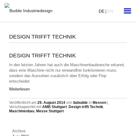
DE
|
EN
DESIGN TRIFFT TECHNIK
DESIGN TRIFFT TECHNIK
In den letzten Jahren hat auch die Maschinenbaubranche erkannt,
dass eine Maschine nicht nur einwandfrei funktionieren muss,
sondern das Aussehen zusätzlich über Erfolg oder Flop
entscheidet.
Weiterlesen
Veröffentlicht am
29. August 2014
von
liabudde
in
Messen
|
Verschlagwortet mit
AMB Stuttgart
,
Design trifft Technik
,
Maschinenbau
,
Messe Stuttgart
Archive