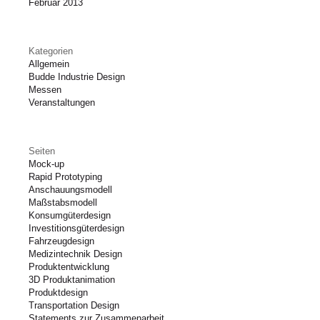
Februar 2013
Kategorien
Allgemein
Budde Industrie Design
Messen
Veranstaltungen
Seiten
Mock-up
Rapid Prototyping
Anschauungsmodell
Maßstabsmodell
Konsumgüterdesign
Investitionsgüterdesign
Fahrzeugdesign
Medizintechnik Design
Produktentwicklung
3D Produktanimation
Produktdesign
Transportation Design
Statements zur Zusammenarbeit